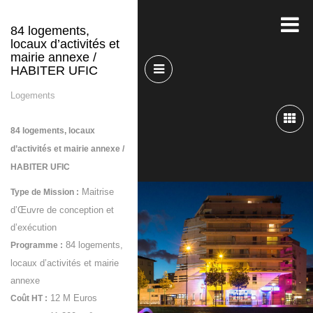
84 logements,
locaux d’activités et
mairie annexe /
HABITER UFIC
Logements
84 logements, locaux
d’activités et mairie annexe /
HABITER UFIC
Maitrise
Type de Mission :
d’Œuvre de conception et
d’exécution
84 logements,
Programme :
locaux d’activités et mairie
annexe
12 M Euros
Coût HT :