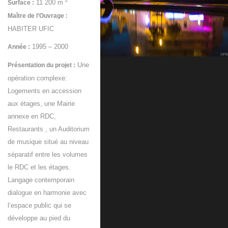
11 200 m ²
Surface :
Maître de l’Ouvrage :
HABITER UFIC
1995 – 2000
Année :
Une
Présentation du projet :
opération complexe:
Logements en accession
aux étages, une Mairie
annexe en RDC,
Restaurants , un Auditorium
de musique situé au niveau
séparatif entre les volumes
le RDC et les étages.
Langage contemporain
dialogue en harmonie avec
l’espace public qui se
développe au pied du