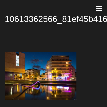
10613362566_81ef45b41