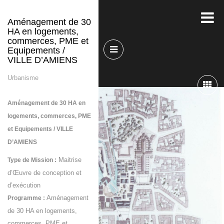
Aménagement de 30
HA en logements,
commerces, PME et
Equipements /
VILLE D’AMIENS
Urbanisme
Aménagement de 30 HA en
logements, commerces, PME
et Equipements / VILLE
D’AMIENS
Maitrise
Type de Mission :
d’Œuvre de conception et
d’exécution
Aménagement
Programme :
de 30 HA en logements,
commerces, PME et