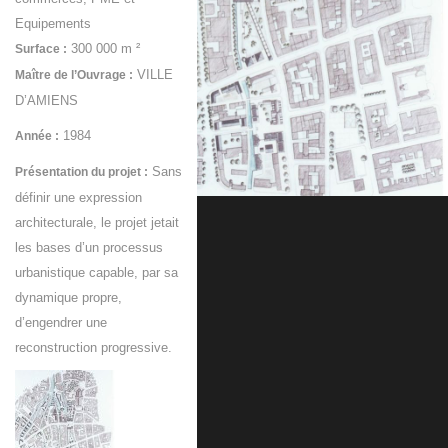
Equipements
300 000 m ²
Surface :
VILLE
Maître de l’Ouvrage :
D’AMIENS
1984
Année :
Sans
Présentation du projet :
définir une expression
architecturale, le projet jetait
les bases d’un processus
urbanistique capable, par sa
dynamique propre,
d’engendrer une
reconstruction progressive.