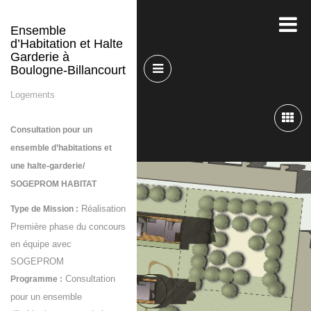
Ensemble
d’Habitation et Halte
Garderie à
Boulogne-Billancourt
Logements
Consultation pour un
ensemble d’habitations et
une halte-garderie/
SOGEPROM HABITAT
Réalisation
Type de Mission :
Première phase du concours
en équipe avec
SOGEPROM
Consultation
Programme :
pour un ensemble