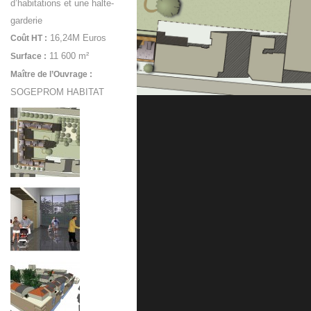
d’habitations et une halte-
garderie
16,24M Euros
Coût HT :
11 600 m²
Surface :
Maître de l’Ouvrage :
SOGEPROM HABITAT