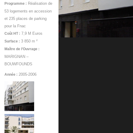
Réalisation de
Programme :
53 logements en accession
et 235 places de parking
pour la Fnac
7,9 M Euros
Coût HT :
3 850 m ²
Surface :
Maître de l’Ouvrage :
MARIGNAN –
BOUWFOUNDS
2005-2006
Année :