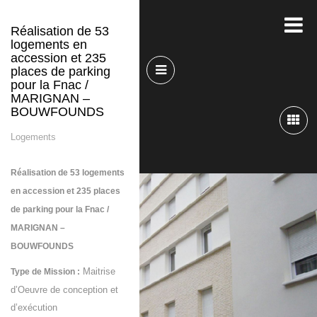
Réalisation de 53
logements en
accession et 235
places de parking
pour la Fnac /
MARIGNAN –
BOUWFOUNDS
Logements
Réalisation de 53 logements
en accession et 235 places
de parking pour la Fnac /
MARIGNAN –
BOUWFOUNDS
Maitrise
Type de Mission :
d’Oeuvre de conception et
d’exécution