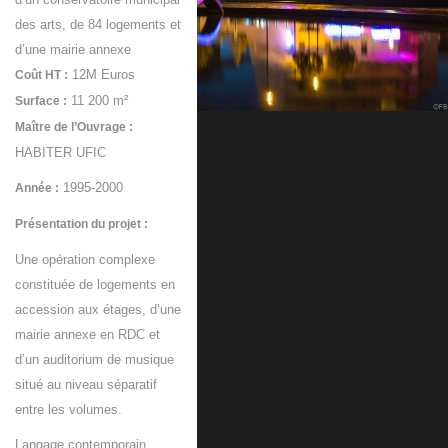
des arts, de 84 logements et
d’une mairie annexe
12M Euros
Coût HT :
11 200 m²
Surface :
Maître de l’Ouvrage :
HABITER UFIC
1995-2000
Année :
Présentation du projet :
Une opération complexe
constituée de logements en
accession aux étages, d’une
mairie annexe en RDC et
d’un auditorium de musique
situé au niveau séparatif
entre les volumes.
Langage contemporain,