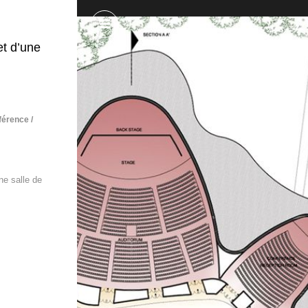
et d’une
férence /
ne salle de