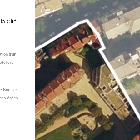
la Cité
ation d’un
ateliers
é Bonnier.
onnes âgées