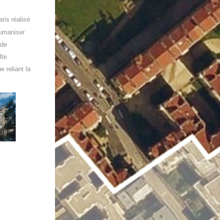
ris réalisé
humaniser
 de
lte
 reliant la