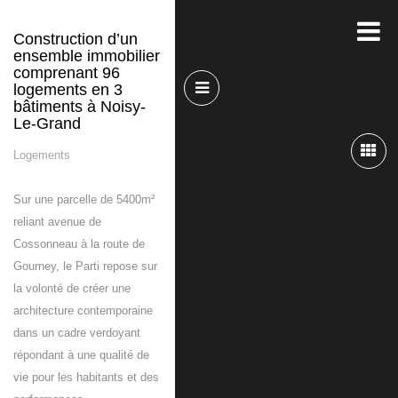
Construction d’un
ensemble immobilier
comprenant 96
logements en 3
bâtiments à Noisy-
Le-Grand
Logements
Sur une parcelle de 5400m²
reliant avenue de
Cossonneau à la route de
Gourney, le Parti repose sur
la volonté de créer une
architecture contemporaine
dans un cadre verdoyant
répondant à une qualité de
vie pour les habitants et des