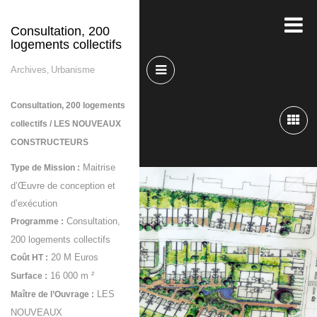
Consultation, 200
logements collectifs
Archives
Urbanisme
,
Consultation, 200 logements
collectifs / LES NOUVEAUX
CONSTRUCTEURS
Maitrise
Type de Mission :
d’Œuvre de conception et
d’exécution
Consultation,
Programme :
200 logements collectifs
20 M Euros
Coût HT :
16 000 m ²
Surface :
LES
Maître de l’Ouvrage :
NOUVEAUX