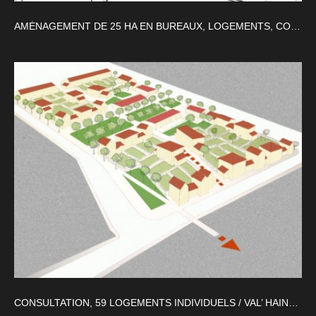
AMÉNAGEMENT DE 25 HA EN BUREAUX, LOGEMENTS, COMMERCES ET ESPACE PUBLICS
CONSULTATION, 59 LOGEMENTS INDIVIDUELS / VAL’ HAINAUT HABITAT