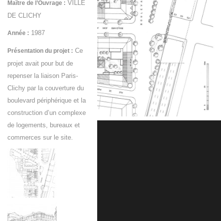
VILLE
Maître de l’Ouvrage :
DE CLICHY
1987
Année :
Ce
Présentation du projet :
projet avait pour but de
repenser la liaison Paris-
Clichy par la couverture du
boulevard périphérique et la
construction d’un complexe
de logements, bureaux et
commerces sur le site.