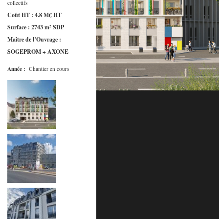
collectifs
Coût HT : 4.8 M€ HT
Surface : 2743 m² SDP
Maître de l’Ouvrage :
SOGEPROM + AXONE
Année :
Chantier en cours