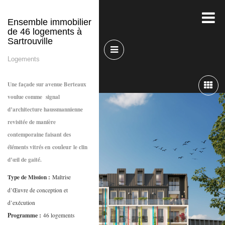
Ensemble immobilier
de 46 logements à
Sartrouville
Logements
Une façade sur avenue Berteaux
voulue comme signal
d’architecture haussmannienne
revisitée de manière
contemporaine faisant des
éléments vitrés en
couleur
le clin
d’œil de gaité.
Type de Mission :
Maîtrise
d’Œuvre de conception et
d’exécution
Programme :
46 logements